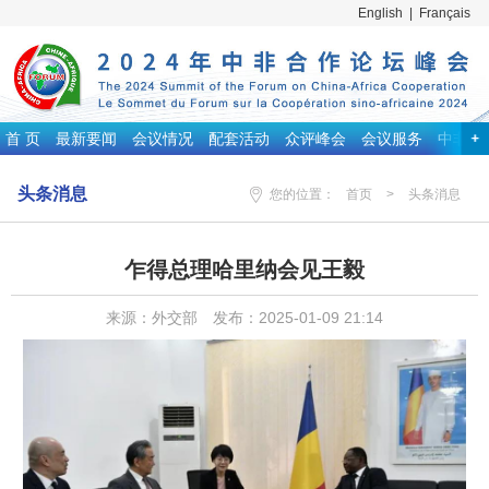
English
|
Français
首 页
最新要闻
会议情况
配套活动
众评峰会
会议服务
中非合
头条消息
您的位置：
首页
>
头条消息
乍得总理哈里纳会见王毅
来源：外交部 发布：2025-01-09 21:14